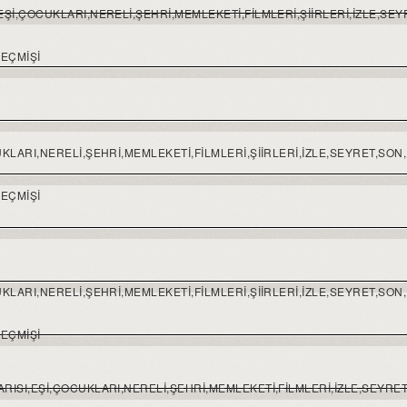
I,EŞI,ÇOCUKLARI,NERELI,ŞEHRI,MEMLEKETI,FILMLERI,ŞIIRLERI,IZLE,SE
GEÇMIŞI
OCUKLARI,NERELI,ŞEHRI,MEMLEKETI,FILMLERI,ŞIIRLERI,IZLE,SEYRET,SON
GEÇMIŞI
OCUKLARI,NERELI,ŞEHRI,MEMLEKETI,FILMLERI,ŞIIRLERI,IZLE,SEYRET,SON
GEÇMIŞI
KARISI,EŞI,ÇOCUKLARI,NERELI,ŞEHRI,MEMLEKETI,FILMLERI,IZLE,SEYRE