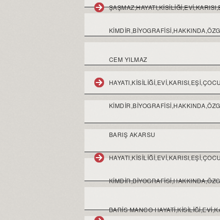
ŞAŞMAZ,HAYATI,KISILIĞI,EVI,KARIS
KIMDIR,BIYOGRAFISI,HAKKINDA,ÖZ
CEM YILMAZ
HAYATI,KISILIĞI,EVI,KARISI,EŞI,Ç
KIMDIR,BIYOGRAFISI,HAKKINDA,ÖZ
BARIŞ AKARSU
HAYATI,KISILIĞI,EVI,KARISI,EŞI,Ç
KIMDIR,BIYOGRAFISI,HAKKINDA,ÖZ
BARIS MANCO HAYATI,KISILIĞI,EVI,