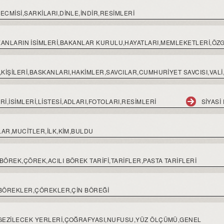
ECMISI,SARKILARI,DINLE,INDIR,RESIMLERI
ANLARIN ISIMLERI,BAKANLAR KURULU,HAYATLARI,MEMLEKETLERI,ÖZ
İ,KİŞİLERİ,BASKANLARI,HAKİMLER,SAVCILAR,CUMHURIYET SAVCISI,V
,İSİMLERİ,LİSTESİ,ADLARI,FOTOLARI,RESİMLERİ
SİYASİ
ŞLAR,MUCİTLER,İLK,KİM,BULDU
BÖREK,ÇÖREK,ACILI BÖREK TARİFİ,TARİFLER,PASTA TARİFLERİ
I,BÖREKLER,ÇÖREKLER,ÇIN BÖREĞI
İ,GEZİLECEK YERLERİ,ÇOĞRAFYASI,NUFUSU,YÜZ ÖLÇÜMÜ,GENEL