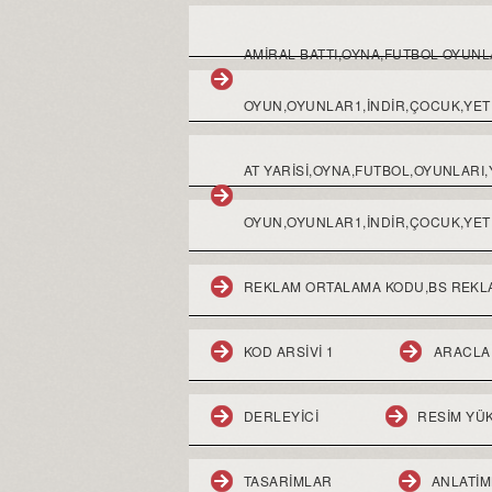
AMIRAL BATTI,OYNA,FUTBOL OYUN
OYUN,OYUNLAR1,INDIR,ÇOCUK,YETI
AT YARİSİ,OYNA,FUTBOL,OYUNLARI
OYUN,OYUNLAR1,İNDİR,ÇOCUK,YETİ
REKLAM ORTALAMA KODU,BS REKL
KOD ARSIVI 1
ARACLA
DERLEYICI
RESIM YÜ
TASARIMLAR
ANLATI