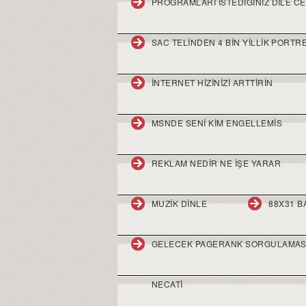
PROGRAMLARI ISTEDIGINIZ DILE CE
SAC TELINDEN 4 BIN YILLIK PORTR
INTERNET HIZINIZI ARTTIRIN
MSNDE SENI KIM ENGELLEMIS
REKLAM NEDIR NE IŞE YARAR
MUZIK DINLE
88X31 
GELECEK PAGERANK SORGULAMAS
NECATI