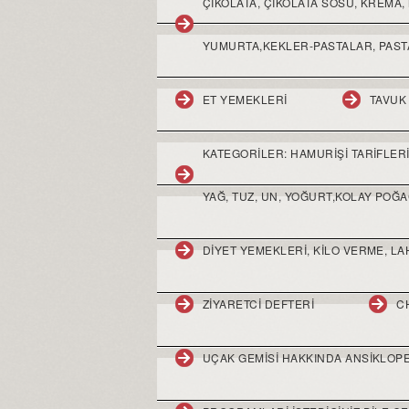
ÇIKOLATA, ÇIKOLATA SOSU, KREMA, 
YUMURTA,KEKLER-PASTALAR, PASTA
ET YEMEKLERI
TAVUK
KATEGORILER: HAMURIŞI TARIFLERI,
YAĞ, TUZ, UN, YOĞURT,KOLAY POĞA
DIYET YEMEKLERI, KILO VERME, LA
ZIYARETCI DEFTERI
C
UÇAK GEMISI HAKKINDA ANSIKLOPE