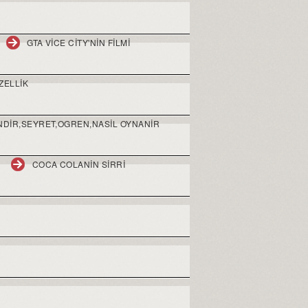
GTA VICE CITY'NIN FILMI
ZELLIK
INDIR,SEYRET,OGREN,NASIL OYNANIR
COCA COLANIN SIRRI