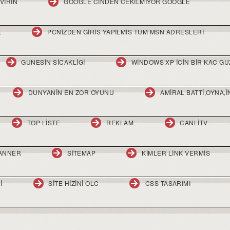
VIRIN
GOOGLE CINDEN CEKILMIYOR GOOGLE
E
PCNIZDEN GIRIS YAPILMIS TUM MSN ADRESLERI
GUNESIN SICAKLIGI
WINDOWS XP ICIN BIR KAC GU
DUNYANIN EN ZOR OYUNU
AMIRAL BATTI,OYNA,
TOP LISTE
REKLAM
CANLITV
BANNER
SITEMAP
KIMLER LINK VERMIS
I
SITE HIZINI OLC
CSS TASARIMI