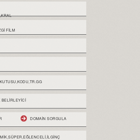
,KRAL
GI FILM
 KUTUSU,KODU,TR.GG
 BELIRLEYICI
R
DOMAIN SORGULA
OMİK,SÜPER,EĞLENCELİ,İLGİNÇ