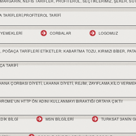
MARGARIN, NEFIS TARIFLER, PROFITEROL, SEÇTIKLERIMIZ, ŞEKER, SÜT,
 TARIFLERI,PROFITEROL TARIFI
 YEMEKLERI
CORBALAR
LOGOMUZ
 POĞAÇA TARIFLERI ETIKETLER: KABARTMA TOZU, KIRMIZI BIBER, PATAT
ÇA TARIFI
HANA ÇORBASI DIYETI, LAHANA DIYETI, REJIM, ZAYIFLAMA,KILO VERME
HROME’UN HTTP ÖN ADINI KULLANMAYI BIRAKTIĞI ORTAYA ÇIKTI!
DIK BILGI
MSN BILGILERI
TURKSAT 3ANIN G