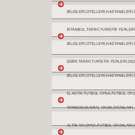
BİLGİLERİ,OTELLERİ,HASTANELERİ,
İSTANBUL,TARİHİ,TURİSTİK YERLE
BİLGİLERİ,OTELLERİ,HASTANELERİ,
İZMİR,TARİHİ,TURİSTİK YERLERİ,
BİLGİLERİ,OTELLERİ,HASTANELERİ,
ELASTIK FUTBOL OYNA,FUTBOL OY
YOKMUSUN,KRAL OYUN,OYUNLAR1,
ALTIN AVI,OYNA,FUTBOL OYUNLAR