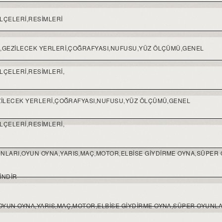
İLÇELERİ,RESİMLERİ
Rİ,GEZİLECEK YERLERİ,ÇOĞRAFYASI,NUFUSU,YÜZ ÖLÇÜMÜ,GENEL
İLÇELERİ,RESİMLERİ,
GEZİLECEK YERLERİ,ÇOĞRAFYASI,NUFUSU,YÜZ ÖLÇÜMÜ,GENEL
İLÇELERİ,RESİMLERİ,
UNLARI,OYUN OYNA,YARIS,MAÇ,MOTOR,ELBISE GIYDIRME OYNA,SÜPER
INDIR
I,OYUN OYNA,YARIS,MAÇ,MOTOR,ELBISE GIYDIRME OYNA,SÜPER OYUNL