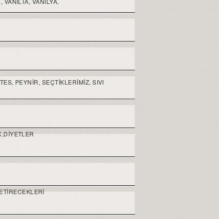
 VANILTA, VANILYA,
ES, PEYNIR, SEÇTIKLERIMIZ, SIVI
K,DIYETLER
ETIRECEKLERI