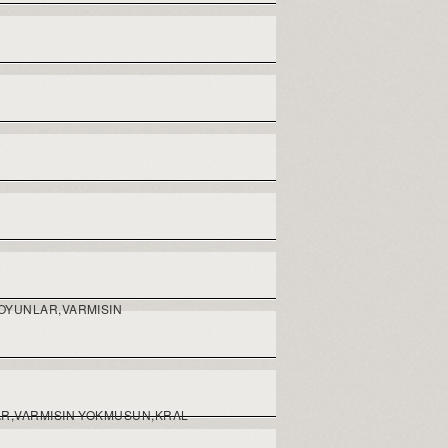
 OYUNLAR,VARMISIN
AR,VARMISIN YOKMUSUN,KRAL