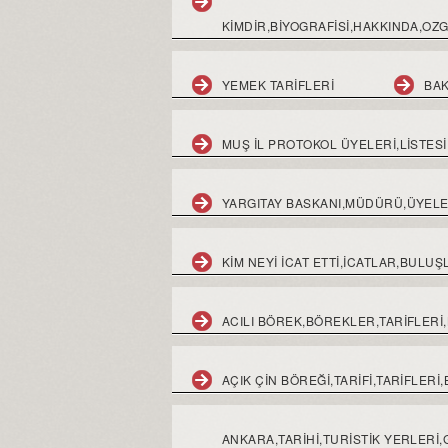
KIMDIR,BIYOGRAFISI,HAKKINDA,OZG
YEMEK TARIFLERI
BAK
MUŞ İL PROTOKOL ÜYELERİ,LİSTES
YARGITAY BASKANI,MÜDÜRÜ,ÜYELERİ
KİM NEYİ İCAT ETTİ,İCATLAR,BULU
ACILI BÖREK,BÖREKLER,TARİFLERİ,
AÇIK ÇIN BÖREĞI,TARIFI,TARIFLER
ANKARA,TARİHİ,TURİSTİK YERLER