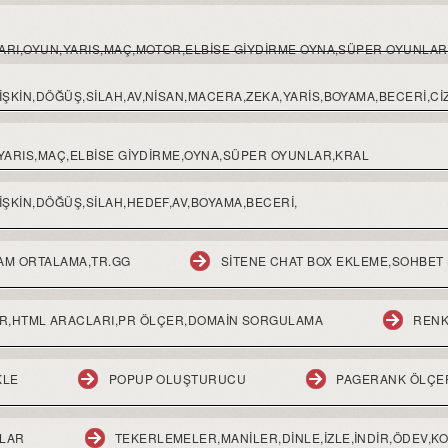
LARI,OYUN,YARIS,MAÇ,MOTOR,ELBISE GIYDIRME OYNA,SÜPER OYUNLAR
ŞKIN,DÖĞÜŞ,SILAH,AV,NISAN,MACERA,ZEKA,YARIS,BOYAMA,BECERI,CIZ
,YARIS,MAÇ,ELBİSE GİYDİRME,OYNA,SÜPER OYUNLAR,KRAL
ŞKİN,DÖĞÜŞ,SİLAH,HEDEF,AV,BOYAMA,BECERİ,
AM ORTALAMA,TR.GG
SITENE CHAT BOX EKLEME,SOHBET
R,HTML ARACLARI,PR ÖLÇER,DOMAIN SORGULAMA
RENK
KLE
POPUP OLUŞTURUCU
PAGERANK ÖLÇE
MLAR
TEKERLEMELER,MANILER,DINLE,IZLE,INDIR,ÖDEV,K