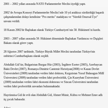
2001 – 2002 yılları arasında NATO Parlamenterler Meclisi üyeliği yaptı.
n
2002’de Avrupa Konseyi Parlamenterler Meclisi’nde 10 yıl aralıksız sürdürdüğü başarılı
çalışmalarından dolayı kendisine “Pro merito” madalyası ve “Sürekli Onursal Üye”
unvanı verildi.
18 Kasım 2002'de Başbakan olarak Türkiye Cumhuriyeti’nin 58. Hükümeti’ni kurdu.
dresleri
2003 – 2007 yılları arasında 59. Hükümet döneminde Başbakan Yardımcısı ve Dışişleri
Bakanı olarak görev yaptı.
28 Ağustos 2007 tarihinde, Türkiye Büyük Millet Meclisi tarafından Türkiye'nin
onbirinci Cumhurbaşkanı olarak seçildi.
Abdullah Gül’ün; Bulgaristan Burgaz Hür (2003), İngiltere Exeter (2005), Azerbaycan
Bakü Devlet (2007), Romanya Dimitrie Cantemir Hıristiyan(2008) ve Kazan Devlet
Üniversiteleri (2009) tarafından verilen fahri doktora, Kırgızistan Yusuf Balasagun Millî
Üniversitesi (2009) tarafından verilen fahri profesörlük, Çin Kuzeybatı Üniversitesi
(2009) tarafından verilen fahri ekonomi doktorası ve Sincan Üniversitesi tarafından
verilen fahri profesörlük unvanları bulunmaktadır.
Hayrünnisa Gül ile evli olan Abdullah Gül, Ahmet Münir, Kübra ve Mehmet Emre adlı
üç çocuk babasıdır.
en,Nasil oynanir