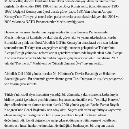
Milletvekilliği dönemi kendisine hem ülkeyi hem de dünyayı daha iyi tanıma fırsatı
sağladı. İlk dönemde (1991-1995) Plan ve Bütçe Komisyonu, ikinci dönemde (1995 -
BULUŞLAR,MUCİTLER,İLK,KİM,BULDU
1999) Dışişleri Komisyonu üyesi olarak görev yaptı. 1991’den itibaren Avrupa
Konseyi’nde Türkiye’yi temsil eden parlamenterler arasında sürekli yer aldı. 2001 ve
Rİ,BÖREK,ÇÖREK,ACILI BÖREK TARİFİ,TARİFLER,PASTA 
2002 yıllarında NATO Parlamenterler Meclisi üyeliği yaptı.
Demokrasi ve insan haklarının beşiği sayılan Avrupa Konseyi Parlamenterler
kler,çörekler,çin böreği
Meclisi’nde çeşitli komitelerde aktif olarak görev aldı ve yakın arkadaşlıklar kurdu.
Buradaki on yıllık tecrübesi Abdullah Gül’ün Konsey’in demokrasi ve insan hakları
ERİ,GEZİLECEK YERLERİ,ÇOĞRAFYASI,NUFUSU,YÜZ ÖLÇÜ
standartlarının Türkiye için vazgeçilmez olduğu inancını pekiştirdi ve Türkiye’nin
Avrupa Birliği yolundaki reformlarının gerçekleştirilmesinde büyük etkisi oldu. Avrupa
RLERİ,GEZİLECEK YERLERİ,ÇOĞRAFYASI,NUFUSU,YÜZ Ö
Konseyi Parlamenterler Meclisi’ndeki başarılı çalışmalarından ötürü kendisine 2002
yılında “Pro merito” Madalyası ve “Sürekli Onursal Üye” unvanı verildi.
Rİ,GEZİLECEK YERLERİ,ÇOĞRAFYASI,NUFUSU,YÜZ ÖLÇÜM
Abdullah Gül 1996 yılında kurulan 54. Hükümet’te Devlet Bakanlığı ve Hükümet
Sözcülüğü yaptı. Bu dönemde görev alanına giren Türk Dünyası ile ilişkileri geliştirmek
rı,oyun oyna,yarıs,maç,motor,elbise giydirme oyna,süper oy
için yoğun çaba sarf etti.
un oyna,yarıs,maç,motor,elbise giydirme oyna,süper oyunlar
Türkiye’nin ciddi siyasi sıkıntılar yaşadığı bir dönemde, yakın siyaset arkadaşlarıyla
birlikte partisi içerisinde yeni bir akımın başlamasına öncülük etti. ‘Yenilikçi Hareket’
diye adlandırılan bu akımın öncüsü olarak 2000 yılında yapılan Fazilet Partisi Büyük
rı,oyun,yarıs,maç,motor,elbise giydirme oyna,süper oyunlar
Kongresi’nde Genel Başkanlık için aday oldu. Seçimi çok az bir oy farkıyla kaybetmiş
olmasına rağmen, aldığı netice tüm siyasi çevrelerce büyük bir başarı olarak
arıs,maç,motor,elbise giydirme oyna,süper oyunlar,varmısın
değerlendirildi. Kendi değerlerine sahip çıkarak dünyayla bütünleşmeyi hedefleyen,
demokrasi, insan hakları ve hukukun üstünlüğünü benimseyen bir oluşum olarak