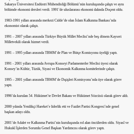
Sakarya Üniversitesi Endüstri Mühendisliği Bölümü’nün kuruluşunda çalıştı ve aynı
bölümde ekonomi dersleri verdi. 1991’de uluslararası ekonomi dalında Doçent oldu.
1983-1991 yılları arasında merkezi Cidde’de olan İslam Kalkınma Bankası’nda
ekonomist olarak çalıştı.
1991 – 2007 yılları arasında Türkiye Büyük Millet Meclisi’nde beş dönem Kayseri
Milletvekili olarak hizmet verdi.
aça Tarifleri Etiketler: kabartma tozu, kırmızı biber, patates, 
1991 – 1995 yılları arasında TBMM’de Plan ve Bütçe Komisyonu üyeliği yaptı.
 çorbası diyeti, lahana diyeti, rejim, zayıflama,kilo vermek,di
1991 - 2001 yılları arasında Avrupa Konseyi Parlamenterler Meclisi üyesi olarak
Konsey’in Kültür, Tüzük, Siyasi ve Ekonomik Kalkınma komitelerinde çalıştı.
1995 – 2001 yılları arasında TBMM’de Dışişleri Komisyonu’nda üye olarak görev
yaptı.
ı Bıraktığı Ortaya Çıktı!
1996’da kurulan 54. Hükümet’te Devlet Bakanı ve Hükümet Sözcüsü olarak görev aldı.
k bilgi
2000 yılında Yenilikçi Hareket’e liderlik etti ve Fazilet Partisi Kongresi’nde genel
başkan adayı oldu.
2001’de Adalet ve Kalkınma Partisi’nin kuruluşunda rol alan öncülerden oldu. Siyasî ve
Hukukî İşlerden Sorumlu Genel Başkan Yardımcısı olarak görev yaptı.