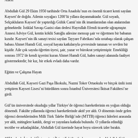
Ailesi
Abdullah Gül 29 Ekim 1950 tarihinde Orta Anadolu’nun en önemli ticaret kenti sayılan
Kayseri’de doğdu. Ailenin soyağacı 1200’lü yıllara dayanmaktadır. Gül soyadı,
Selçukluların Kayseri’de yaptırdığı Gülük Camii’nin ilk imamlarından olan atalarından
gelmektedir. İstiklal Savaşı Gazisi olan dedesi Hayrullah Efendi ticaretle uğraşmıştır.
Annesi Adviye Gül, kentin köklü Satoğlu ailesine mensup şair ve öğretmen bir babanın
kızıdır. Kayseri’nin ilk sanayi tesisi sayılan Tayyare Fabrikası’nda ustabaşı olarak çalışan
babası Ahmet Hamdi Gül, sosyal hayata katkılarıyla çevresinde tanınan ve sevilen bir
kişidir. Aile çok sayıda öğretim üyesi, şair, yazar ve bürokrat yetiştirmiştir. Emekliliği
sonrası 1972’de kendi işyerini kuran Ahmet Hamdi Gül, halen sanayi alanında faaliyet
göstermektedir; bir kız, bir erkek evladı daha vardır.
Eğitim ve Çalışma Hayatı
Abdullah Gül, Kayseri Gazi Paşa İlkokulu, Nazmi Toker Ortaokulu ve birçok ünlü ismi
yetiştiren Kayseri Lisesi’ni bitirdikten sonra İstanbul Üniversitesi İktisat Fakültesi’ne
girdi.
Gül’ün üniversitede okuduğu yıllar Türkiye’de öğrenci hareketlerinin en yoğun olduğu
dönemdi. Fakülte yıllarında öğrenci hareketlerinde aktif yer aldı. O dönemin önde gelen
öğrenci derneklerinden Milli Türk Talebe Birliği’nde (MTTB) öğrenci liderleri arasında
yer aldı, mitinglere katıldı, dergi ve yayınlara katkıda bulundu. O yıllarda edindiği
tecrübe ve arkadaşlıklar, Abdullah Gül üzerinde hayat boyu sürecek izler bıraktı.