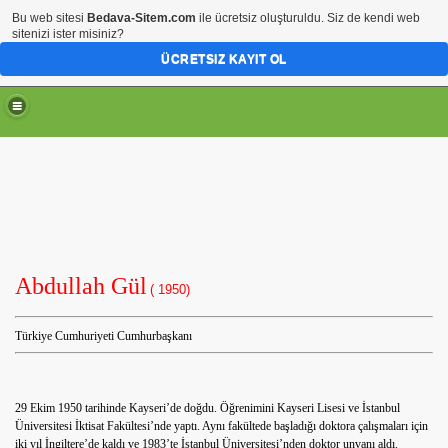
Bu web sitesi
Bedava-Sitem.com
ile ücretsiz oluşturuldu. Siz de kendi web
sitenizi ister misiniz?
ÜCRETSIZ KAYIT OL
Abdullah Gül
( 1950)
Türkiye Cumhuriyeti Cumhurbaşkanı
rin, nefis tarifler, profiterol, seçtiklerimiz, şeker, süt, vanil
29 Ekim 1950 tarihinde Kayseri’de doğdu. Öğrenimini Kayseri Lisesi ve İstanbul
Üniversitesi İktisat Fakültesi’nde yaptı. Aynı fakültede başladığı doktora çalışmaları için
iki yıl İngiltere’de kaldı ve 1983’te İstanbul Üniversitesi’nden doktor unvanı aldı.