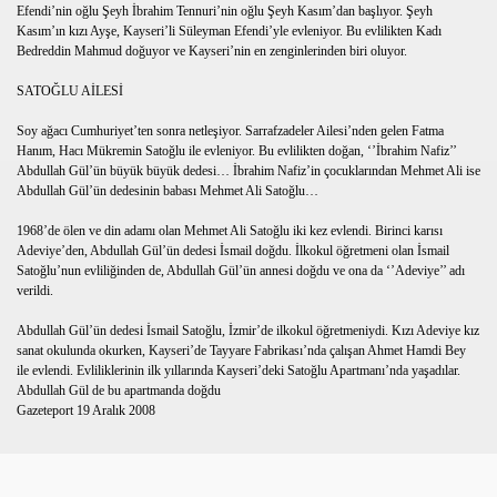
Efendi’nin oğlu Şeyh İbrahim Tennuri’nin oğlu Şeyh Kasım’dan başlıyor. Şeyh
Kasım’ın kızı Ayşe, Kayseri’li Süleyman Efendi’yle evleniyor. Bu evlilikten Kadı
ilik),Resimli tarifi,yemek tarifleri,et yemekleri,hamurişi,past
Bedreddin Mahmud doğuyor ve Kayseri’nin en zenginlerinden biri oluyor.
SATOĞLU AİLESİ
esimli tarifi,yemek tarifleri,et yemekleri,hamurişi,pasta,çörek
Soy ağacı Cumhuriyet’ten sonra netleşiyor. Sarrafzadeler Ailesi’nden gelen Fatma
Resimli tarifi,yemek tarifleri,et yemekleri,hamurişi,pasta,çöre
Hanım, Hacı Mükremin Satoğlu ile evleniyor. Bu evlilikten doğan, ‘’İbrahim Nafiz’’
Abdullah Gül’ün büyük büyük dedesi… İbrahim Nafiz’in çocuklarından Mehmet Ali ise
tarifi,yemek tarifleri,et yemekleri,hamurişi,pasta,çörek,börek,k
Abdullah Gül’ün dedesinin babası Mehmet Ali Satoğlu…
1968’de ölen ve din adamı olan Mehmet Ali Satoğlu iki kez evlendi. Birinci karısı
ek tarifleri,et yemekleri,hamurişi,pasta,çörek,börek,kek,tari
Adeviye’den, Abdullah Gül’ün dedesi İsmail doğdu. İlkokul öğretmeni olan İsmail
Satoğlu’nun evliliğinden de, Abdullah Gül’ün annesi doğdu ve ona da ‘’Adeviye’’ adı
),Resimli tarifi,yemek tarifleri,et yemekleri,hamurişi,pasta,çör
verildi.
),Resimli tarifi,yemek tarifleri,et yemekleri,hamurişi,pasta,çör
Abdullah Gül’ün dedesi İsmail Satoğlu, İzmir’de ilkokul öğretmeniydi. Kızı Adeviye kız
sanat okulunda okurken, Kayseri’de Tayyare Fabrikası’nda çalışan Ahmet Hamdi Bey
ile evlendi. Evliliklerinin ilk yıllarında Kayseri’deki Satoğlu Apartmanı’nda yaşadılar.
 tarifi,yemek tarifleri,et yemekleri,hamurişi,pasta,çörek,börek,
Abdullah Gül de bu apartmanda doğdu
Gazeteport 19 Aralık 2008
fi,yemek tarifleri,et yemekleri,hamurişi,pasta,çörek,börek,kek,
,yemek tarifleri,et yemekleri,hamurişi,pasta,çörek,börek,kek,ta