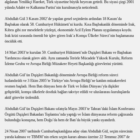
yarıs,maç,motor,elbise giydirme oyna,süper oyunlar,varmısı
algılanan Yenilikçi Hareket, Türk siyasetine büyük heyecan getirdi. Bu siyasi çizgi 2001
yılında Adalet ve Kalkınma Partisi’nin kurulmasıyla neticelendi.
oyun,yarıs,maç,motor,elbise giydirme oyna,süper oyunlar,kra
Abdullah Gül 3 Kasım 2002’de yapılan genel seçimlerin ardından 18 Kasım’da
Başbakan olarak 58. Cumhuriyet Hükümeti’ni kurdu. Kısa Başbakanlık döneminde Irak,
,oyun,yarıs,maç,motor,elbise giydirme oyna,süper oyunlar,kr
Kıbrıs gibi zor meselelerle yüzleşti, ekonomide Acil Eylem Planını uygulamaya koydu.
Irak krizi sırasında önemli bir işlev gören Irak’a Komşu Ülkeler Süreci’nin başlamasına
LARI,YARIS,MAÇ,ELBİSE GİYDİRME,OYNA,SÜPER OYUNL
öncülük etti.
14 Mart 2003’te kurulan 59. Cumhuriyet Hükümeti’nde Dışişleri Bakanı ve Başbakan
 Ortalama,Tr.gg
Yardımcısı olarak görev aldı. Aynı zamanda Terörle Mücadele Yüksek Kurulu, Reform
İzleme Grubu ve Avrupa Birliği Müzakere Heyeti Başkanlığı görevlerini yürüttü.
Kutusu,Kodu,Tr.gg
Abdullah Gül’ün Dışişleri Bakanlığı döneminde Avrupa Birliği reform süreci
hızlandırıldı ve 3 Ekim 2005’te Türkiye’nin Avrupa Birliği’ne katılım müzakereleri
resmen başladı. Hem Batı dünyası hem de Türk ve İslâm Dünyası’yla ilişkiler
geliştirildi, komşu ülkelerle dostluk bağları takviye edildi ve uluslararası kuruluşlarda
main sorgulama
aktif görevler üstlenildi.
Abdullah Gül’ün Dışişleri Bakanı sıfatıyla Mayıs 2003’te Tahran’daki İslam Konferansı
Örgütü Dışişleri Bakanları Toplantısı’nda yaptığı ve İslam dünyasına reform çağrısında
bulunduğu konuşma, hem Doğu’da hem de Batı’da büyük yankı uyandırdı.
24 Nisan 2007 tarihinde Cumhurbaşkanlığına aday olan Abdullah Gül, seçim sürecinin
yarıda kalması ve TBMM’nin erken seçim kararı alması üzerine 22 Temmuz 2007’de