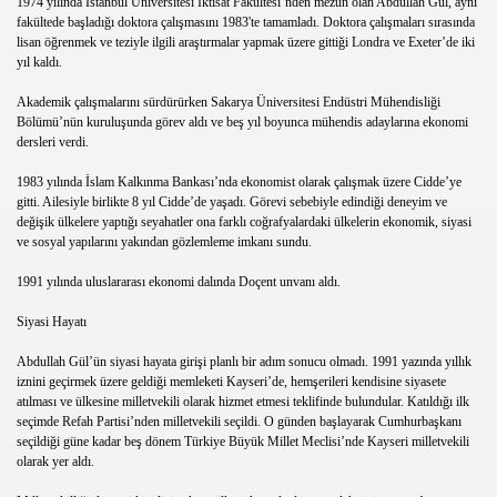
1974 yılında İstanbul Üniversitesi İktisat Fakültesi’nden mezun olan Abdullah Gül, aynı
fakültede başladığı doktora çalışmasını 1983'te tamamladı. Doktora çalışmaları sırasında
lisan öğrenmek ve teziyle ilgili araştırmalar yapmak üzere gittiği Londra ve Exeter’de iki
yıl kaldı.
Akademik çalışmalarını sürdürürken Sakarya Üniversitesi Endüstri Mühendisliği
arısı,eşi,çocukları,nereli,şehri,memleketi,filmleri,şiirleri,iz
Bölümü’nün kuruluşunda görev aldı ve beş yıl boyunca mühendis adaylarına ekonomi
dersleri verdi.
ı,eşi,çocukları,nereli,şehri,memleketi,filmleri,şiirleri,izle,
1983 yılında İslam Kalkınma Bankası’nda ekonomist olarak çalışmak üzere Cidde’ye
ısı,eşi,çocukları,nereli,şehri,memleketi,filmleri,şiirleri,izle
gitti. Ailesiyle birlikte 8 yıl Cidde’de yaşadı. Görevi sebebiyle edindiği deneyim ve
değişik ülkelere yaptığı seyahatler ona farklı coğrafyalardaki ülkelerin ekonomik, siyasi
ve sosyal yapılarını yakından gözlemleme imkanı sundu.
sı,eşi,çocukları,nereli,şehri,memleketi,filmleri,izle,seyret,so
1991 yılında uluslararası ekonomi dalında Doçent unvanı aldı.
Siyasi Hayatı
u,hayatları,memleketleri,özgeçmişleri
Abdullah Gül’ün siyasi hayata girişi planlı bir adım sonucu olmadı. 1991 yazında yıllık
iznini geçirmek üzere geldiği memleketi Kayseri’de, hemşerileri kendisine siyasete
TESİ,KİŞİLERİ,BASKANLARI,HAKİMLER,SAVCILAR,Cumhu
atılması ve ülkesine milletvekili olarak hizmet etmesi teklifinde bulundular. Katıldığı ilk
seçimde Refah Partisi’nden milletvekili seçildi. O günden başlayarak Cumhurbaşkanı
LERİ,İSİMLERİ,LİSTESİ,ADLARI,FOTOLARI,RESİMLERİ
seçildiği güne kadar beş dönem Türkiye Büyük Millet Meclisi’nde Kayseri milletvekili
olarak yer aldı.
RI