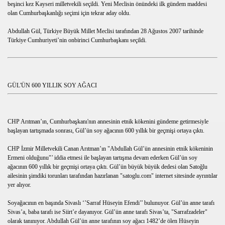
beşinci kez Kayseri milletvekili seçildi. Yeni Meclisin önündeki ilk gündem maddesi
olan Cumhurbaşkanlığı seçimi için tekrar aday oldu.
Abdullah Gül, Türkiye Büyük Millet Meclisi tarafından 28 Ağustos 2007 tarihinde
Türkiye Cumhuriyeti’nin onbirinci Cumhurbaşkanı seçildi.
GÜL'ÜN 600 YILLIK SOY AĞACI
,indir,ödev,KOMİK,SÜPER,EĞLENCELİ,İLGİNÇ
CHP Arıtman’ın, Cumhurbaşkanı'nın annesinin etnik kökenini gündeme getirmesiyle
başlayan tartışmada sonrası, Gül’ün soy ağacının 600 yıllık bir geçmişi ortaya çıktı.
ZLE,İNDİR,SEYRET,GÜZEL,KOMİK,SÜPER
CHP İzmir Milletvekili Canan Arıtman’ın "Abdullah Gül’ün annesinin etnik kökeninin
Ermeni olduğunu"’ iddia etmesi ile başlayan tartışma devam ederken Gül’ün soy
tarifleri,et yemekleri,hamurişi,pasta,çörek,börek,kek,tarifle
ağacının 600 yıllık bir geçmişi ortaya çıktı. Gül’ün büyük büyük dedesi olan Satoğlu
ailesinin şimdiki torunları tarafından hazırlanan "satoglu.com" internet sitesinde ayrıntılar
tarifleri,et yemekleri,hamurişi,pasta,çörek,börek,kek,tarifle
yer alıyor.
i,yemek tarifleri,et yemekleri,hamurişi,pasta,çörek,börek,kek
Soyağacının en başında Sivaslı ‘’Sarraf Hüseyin Efendi’’ bulunuyor. Gül’ün anne tarafı
Sivas’a, baba tarafı ise Siirt’e dayanıyor. Gül’ün anne tarafı Sivas’ta, "Sarrafzadeler"
olarak tanınıyor. Abdullah Gül’ün anne tarafının soy ağacı 1482’de ölen Hüseyin
rifi,yemek tarifleri,et yemekleri,hamurişi,pasta,çörek,börek,ke