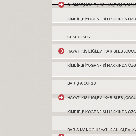
ŞAŞMAZ,HAYATI,KISILIĞI,EVI,KARIS
KIMDIR,BIYOGRAFISI,HAKKINDA,ÖZ
CEM YILMAZ
HAYATI,KISILIĞI,EVI,KARISI,EŞI,Ç
KIMDIR,BIYOGRAFISI,HAKKINDA,ÖZ
BARIŞ AKARSU
HAYATI,KISILIĞI,EVI,KARISI,EŞI,Ç
KIMDIR,BIYOGRAFISI,HAKKINDA,ÖZ
BARIS MANCO HAYATI,KISILIĞI,EVI,