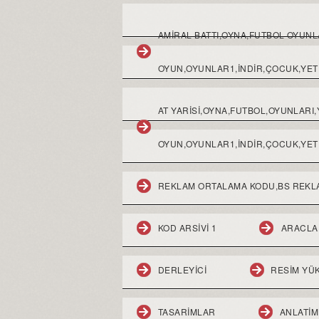
AMIRAL BATTI,OYNA,FUTBOL OYUN
OYUN,OYUNLAR1,INDIR,ÇOCUK,YETI
AT YARİSİ,OYNA,FUTBOL,OYUNLARI
OYUN,OYUNLAR1,İNDİR,ÇOCUK,YETİ
REKLAM ORTALAMA KODU,BS REKL
KOD ARSIVI 1
ARACLA
DERLEYICI
RESIM YÜ
TASARIMLAR
ANLATI