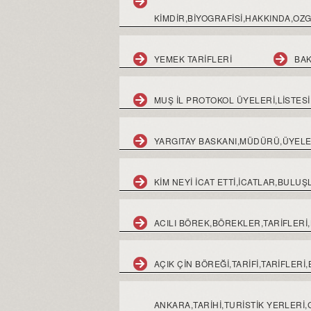
KIMDIR,BIYOGRAFISI,HAKKINDA,OZG
YEMEK TARIFLERI
BAK
MUŞ İL PROTOKOL ÜYELERİ,LİSTES
YARGITAY BASKANI,MÜDÜRÜ,ÜYELERİ
KİM NEYİ İCAT ETTİ,İCATLAR,BULU
ACILI BÖREK,BÖREKLER,TARİFLERİ,
AÇIK ÇIN BÖREĞI,TARIFI,TARIFLER
ANKARA,TARİHİ,TURİSTİK YERLER