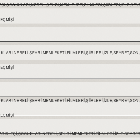
I,EŞI,ÇOCUKLARI,NERELI,ŞEHRI,MEMLEKETI,FILMLERI,ŞIIRLERI,IZLE,SE
GEÇMIŞI
OCUKLARI,NERELI,ŞEHRI,MEMLEKETI,FILMLERI,ŞIIRLERI,IZLE,SEYRET,SON
GEÇMIŞI
OCUKLARI,NERELI,ŞEHRI,MEMLEKETI,FILMLERI,ŞIIRLERI,IZLE,SEYRET,SON
GEÇMIŞI
KARISI,EŞI,ÇOCUKLARI,NERELI,ŞEHRI,MEMLEKETI,FILMLERI,IZLE,SEYRE