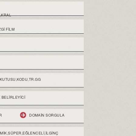
,KRAL
GI FILM
 KUTUSU,KODU,TR.GG
 BELIRLEYICI
R
DOMAIN SORGULA
OMİK,SÜPER,EĞLENCELİ,İLGİNÇ