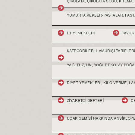
ÇIKOLATA, ÇIKOLATA SOSU, KREMA, 
YUMURTA,KEKLER-PASTALAR, PASTA
ET YEMEKLERI
TAVUK
KATEGORILER: HAMURIŞI TARIFLERI,
YAĞ, TUZ, UN, YOĞURT,KOLAY POĞA
DIYET YEMEKLERI, KILO VERME, LA
ZIYARETCI DEFTERI
C
UÇAK GEMISI HAKKINDA ANSIKLOPE