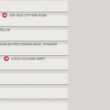
GTA VICE CITY'NIN FILMI
ZELLIK
INDIR,SEYRET,OGREN,NASIL OYNANIR
COCA COLANIN SIRRI