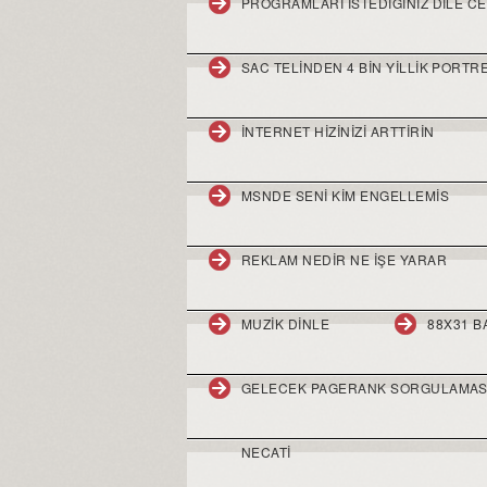
PROGRAMLARI ISTEDIGINIZ DILE CE
SAC TELINDEN 4 BIN YILLIK PORTR
INTERNET HIZINIZI ARTTIRIN
MSNDE SENI KIM ENGELLEMIS
REKLAM NEDIR NE IŞE YARAR
MUZIK DINLE
88X31 
GELECEK PAGERANK SORGULAMAS
NECATI