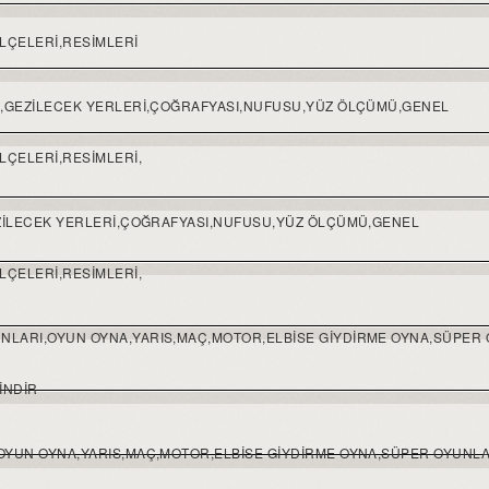
İLÇELERİ,RESİMLERİ
Rİ,GEZİLECEK YERLERİ,ÇOĞRAFYASI,NUFUSU,YÜZ ÖLÇÜMÜ,GENEL
İLÇELERİ,RESİMLERİ,
GEZİLECEK YERLERİ,ÇOĞRAFYASI,NUFUSU,YÜZ ÖLÇÜMÜ,GENEL
İLÇELERİ,RESİMLERİ,
UNLARI,OYUN OYNA,YARIS,MAÇ,MOTOR,ELBISE GIYDIRME OYNA,SÜPER
INDIR
I,OYUN OYNA,YARIS,MAÇ,MOTOR,ELBISE GIYDIRME OYNA,SÜPER OYUNL