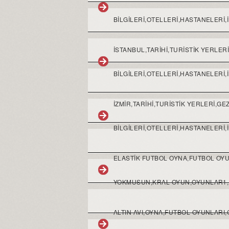
BİLGİLERİ,OTELLERİ,HASTANELERİ,
İSTANBUL,TARİHİ,TURİSTİK YERLE
BİLGİLERİ,OTELLERİ,HASTANELERİ,
İZMİR,TARİHİ,TURİSTİK YERLERİ,
BİLGİLERİ,OTELLERİ,HASTANELERİ,
ELASTIK FUTBOL OYNA,FUTBOL OY
YOKMUSUN,KRAL OYUN,OYUNLAR1,
ALTIN AVI,OYNA,FUTBOL OYUNLAR