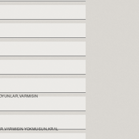
 OYUNLAR,VARMISIN
AR,VARMISIN YOKMUSUN,KRAL