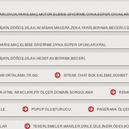
LARI,OYUN,YARIS,MAÇ,MOTOR,ELBISE GIYDIRME OYNA,SÜPER OYUNLAR
ŞKIN,DÖĞÜŞ,SILAH,AV,NISAN,MACERA,ZEKA,YARIS,BOYAMA,BECERI,CIZ
,YARIS,MAÇ,ELBİSE GİYDİRME,OYNA,SÜPER OYUNLAR,KRAL
ŞKİN,DÖĞÜŞ,SİLAH,HEDEF,AV,BOYAMA,BECERİ,
AM ORTALAMA,TR.GG
SITENE CHAT BOX EKLEME,SOHBET
R,HTML ARACLARI,PR ÖLÇER,DOMAIN SORGULAMA
RENK
KLE
POPUP OLUŞTURUCU
PAGERANK ÖLÇE
MLAR
TEKERLEMELER,MANILER,DINLE,IZLE,INDIR,ÖDEV,K