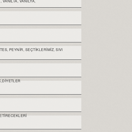
 VANILTA, VANILYA,
ES, PEYNIR, SEÇTIKLERIMIZ, SIVI
K,DIYETLER
ETIRECEKLERI