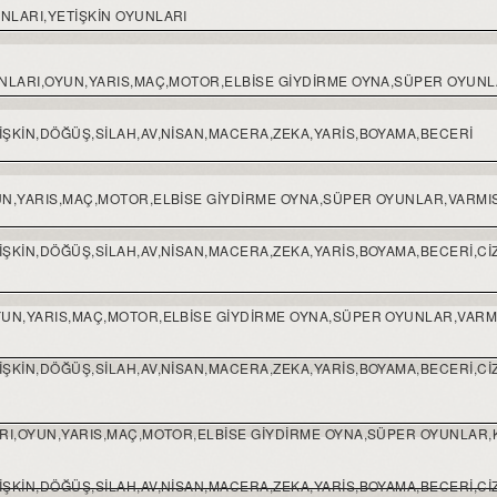
NLARI,YETIŞKIN OYUNLARI
UNLARI,OYUN,YARIS,MAÇ,MOTOR,ELBISE GIYDIRME OYNA,SÜPER OYUN
ŞKIN,DÖĞÜŞ,SILAH,AV,NISAN,MACERA,ZEKA,YARIS,BOYAMA,BECERI
UN,YARIS,MAÇ,MOTOR,ELBISE GIYDIRME OYNA,SÜPER OYUNLAR,VARM
ŞKIN,DÖĞÜŞ,SILAH,AV,NISAN,MACERA,ZEKA,YARIS,BOYAMA,BECERI,CIZ
YUN,YARIS,MAÇ,MOTOR,ELBISE GIYDIRME OYNA,SÜPER OYUNLAR,VAR
ŞKIN,DÖĞÜŞ,SILAH,AV,NISAN,MACERA,ZEKA,YARIS,BOYAMA,BECERI,CIZ
ARI,OYUN,YARIS,MAÇ,MOTOR,ELBISE GIYDIRME OYNA,SÜPER OYUNLAR,
ŞKIN,DÖĞÜŞ,SILAH,AV,NISAN,MACERA,ZEKA,YARIS,BOYAMA,BECERI,CIZ