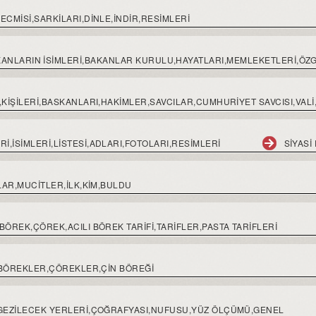
ECMISI,SARKILARI,DINLE,INDIR,RESIMLERI
ANLARIN ISIMLERI,BAKANLAR KURULU,HAYATLARI,MEMLEKETLERI,ÖZ
İ,KİŞİLERİ,BASKANLARI,HAKİMLER,SAVCILAR,CUMHURIYET SAVCISI,V
,İSİMLERİ,LİSTESİ,ADLARI,FOTOLARI,RESİMLERİ
SİYASİ
ŞLAR,MUCİTLER,İLK,KİM,BULDU
BÖREK,ÇÖREK,ACILI BÖREK TARİFİ,TARİFLER,PASTA TARİFLERİ
I,BÖREKLER,ÇÖREKLER,ÇIN BÖREĞI
İ,GEZİLECEK YERLERİ,ÇOĞRAFYASI,NUFUSU,YÜZ ÖLÇÜMÜ,GENEL