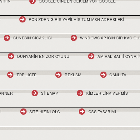
VIRIN
GOOGLE CINDEN CEKILMIYOR GOOGLE
E
PCNIZDEN GIRIS YAPILMIS TUM MSN ADRESLERI
GUNESIN SICAKLIGI
WINDOWS XP ICIN BIR KAC GU
DUNYANIN EN ZOR OYUNU
AMIRAL BATTI,OYNA,
TOP LISTE
REKLAM
CANLITV
BANNER
SITEMAP
KIMLER LINK VERMIS
I
SITE HIZINI OLC
CSS TASARIMI