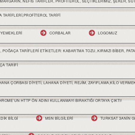
MARGARIN, NEFIS TARIFLER, PROFITEROL, SEÇTIKLERIMIZ, ŞEKER, SÜT,
 TARIFLERI,PROFITEROL TARIFI
 YEMEKLERI
CORBALAR
LOGOMUZ
 POĞAÇA TARIFLERI ETIKETLER: KABARTMA TOZU, KIRMIZI BIBER, PATAT
ÇA TARIFI
HANA ÇORBASI DIYETI, LAHANA DIYETI, REJIM, ZAYIFLAMA,KILO VERME
HROME’UN HTTP ÖN ADINI KULLANMAYI BIRAKTIĞI ORTAYA ÇIKTI!
DIK BILGI
MSN BILGILERI
TURKSAT 3ANIN G